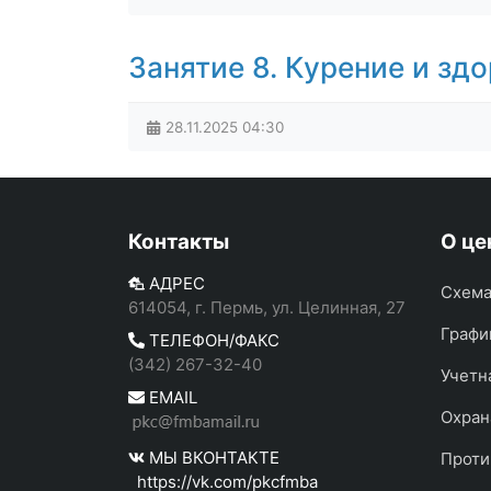
Занятие 8. Курение и зд
28.11.2025
04:30
Контакты
О це
АДРЕС
Схема
614054, г. Пермь, ул. Целинная, 27
Графи
ТЕЛЕФОН/ФАКС
(342) 267-32-40
Учетн
EMAIL
Охран
МЫ ВКОНТАКТЕ
Проти
https://vk.com/pkcfmba