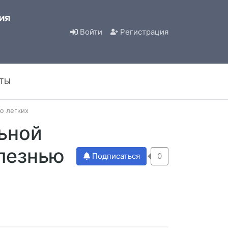
Войти
Регистрация
КТЫ
ю легких
ьной
олезнью
Подписаться
0