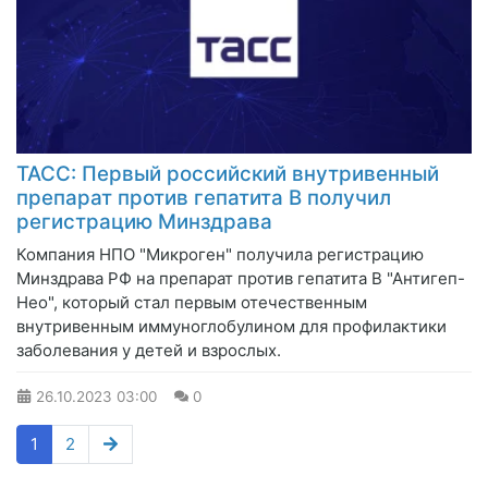
ТАСС: Первый российский внутривенный
препарат против гепатита В получил
регистрацию Минздрава
Компания НПО "Микроген" получила регистрацию
Минздрава РФ на препарат против гепатита В "Антигеп-
Нео", который стал первым отечественным
внутривенным иммуноглобулином для профилактики
заболевания у детей и взрослых.
26.10.2023
03:00
0
1
2