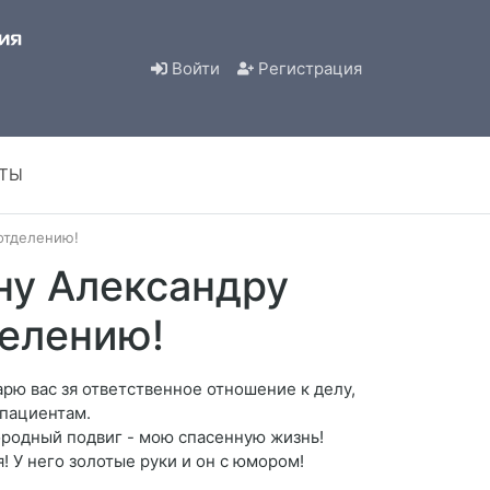
Войти
Регистрация
КТЫ
отделению!
ну Александру
делению!
ю вас зя ответственное отношение к делу,
 пациентам.
родный подвиг - мою спасенную жизнь!
 У него золотые руки и он с юмором!