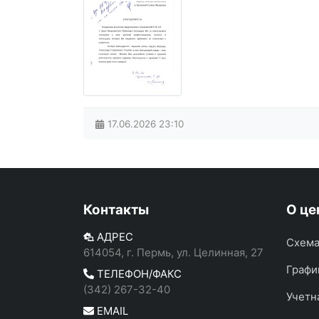
17.06.2026
23:10
Контакты
О це
АДРЕС
Схема
614054, г. Пермь, ул. Целинная, 27
Графи
ТЕЛЕФОН/ФАКС
(342) 267-32-40
Учетн
EMAIL