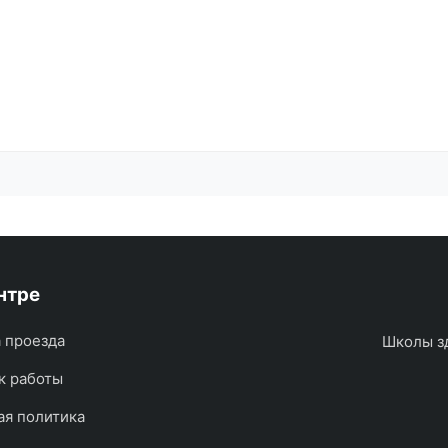
нтре
 проезда
Школы з
к работы
ая политика